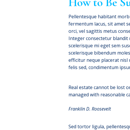
How to Be Su
Pellentesque habitant morbi
fermentum lacus, sit amet se
orci, vel sagittis metus cons
Integer consectetur blandit 
scelerisque mi eget sem susc
scelerisque bibendum molesti
efficitur neque placerat nisl
felis sed, condimentum ipsu
Real estate cannot be lost o
managed with reasonable care
Franklin D. Roosevelt
Sed tortor ligula, pellentes