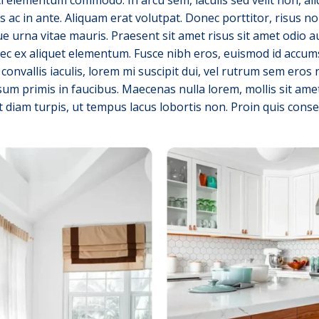
s ac in ante. Aliquam erat volutpat. Donec porttitor, risus 
ue urna vitae mauris. Praesent sit amet risus sit amet odio a
nec ex aliquet elementum. Fusce nibh eros, euismod id accums
convallis iaculis, lorem mi suscipit dui, vel rutrum sem eros 
m primis in faucibus. Maecenas nulla lorem, mollis sit amet
t diam turpis, ut tempus lacus lobortis non. Proin quis cons