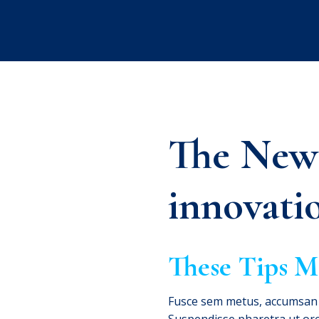
The New 
innovati
These Tips 
Fusce sem metus, accumsan i
Suspendisse pharetra ut orc