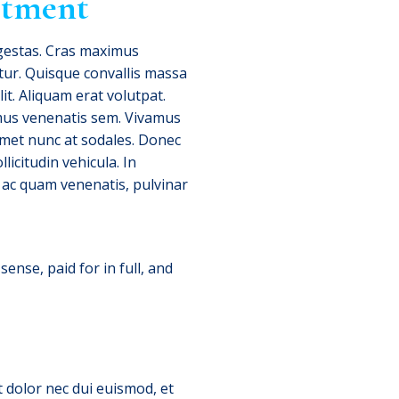
estment
egestas. Cras maximus
itur. Quisque convallis massa
it. Aliquam erat volutpat.
ximus venenatis sem. Vivamus
 amet nunc at sodales. Donec
icitudin vehicula. In
In ac quam venenatis, pulvinar
ense, paid for in full, and
t dolor nec dui euismod, et