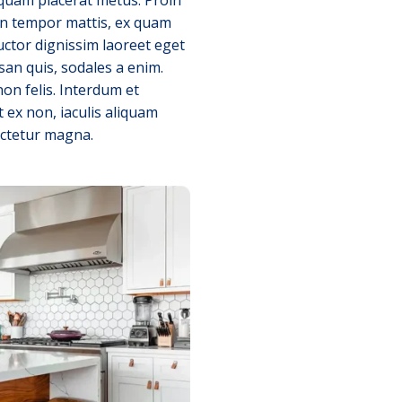
non tempor mattis, ex quam
uctor dignissim laoreet eget
an quis, sodales a enim.
non felis. Interdum et
 ex non, iaculis aliquam
ectetur magna.