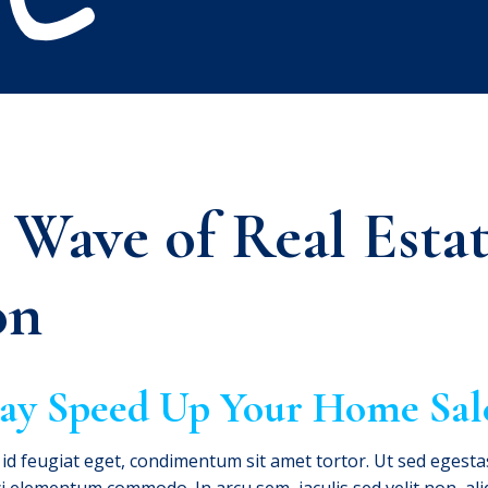
Wave of Real Esta
on
May Speed Up Your Home Sal
d feugiat eget, condimentum sit amet tortor. Ut sed egesta
i elementum commodo. In arcu sem, iaculis sed velit non, al