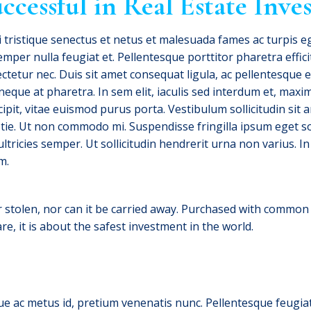
ccessful in Real Estate Inv
 tristique senectus et netus et malesuada fames ac turpis 
mper nulla feugiat et. Pellentesque porttitor pharetra effic
ectetur nec. Duis sit amet consequat ligula, ac pellentesque el
neque at pharetra. In sem elit, iaculis sed interdum et, ma
ipit, vitae euismod purus porta. Vestibulum sollicitudin sit
e. Ut non commodo mi. Suspendisse fringilla ipsum eget soll
 ultricies semper. Ut sollicitudin hendrerit urna non varius. 
m.
r stolen, nor can it be carried away. Purchased with common s
, it is about the safest investment in the world.
que ac metus id, pretium venenatis nunc. Pellentesque feugia