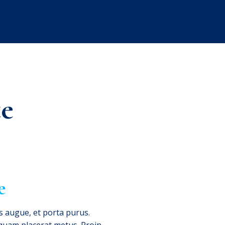
te
e
s augue, et porta purus.
iquam placerat metus. Proin